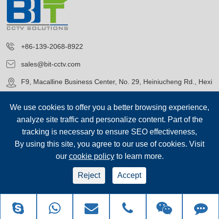
+86-139-2068-8922
sales@bit-cctv.com
F9, Macalline Business Center, No. 29, Heiniucheng Rd., Hexi
District, Tianjin, China
We use cookies to offer you a better browsing experience,
analyze site traffic and personalize content. Part of the
tracking is necessary to ensure SEO effectiveness,
By using this site, you agree to our use of cookies. Visit
our
cookie policy
to learn more.
Upphovsrätt©
Blue Icon (Tianjin) Technology Co., Ltd.
Alla
rättigheter förbehållna.
Reject
Accept
sep-footer
Webbkartan
|
Integritetspolicy