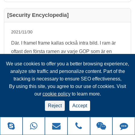
[Security Encyclopedia]
2021/11/30
Där. I frameI frame kallas också intra bild. I ram är
oftast den första ramen av varje GOP som är en
video komprimering teknik som används av MPEG.
We use cookies to offer you a better browsing experience,
Efter måttlig kompression, kan det användas som en
analyze site traffic and personalize content. Part of the
ref...
tracking is necessary to ensure SEO effectiveness,
By using this site, you agree to our use of cookies. Visit
Läs mer.
our
cookie policy
to learn more.
Reject
Accept
Principer och problem med att använda
termisk avbildningsteknik för att mäta och
screen Human Kroppstemperatur(2).