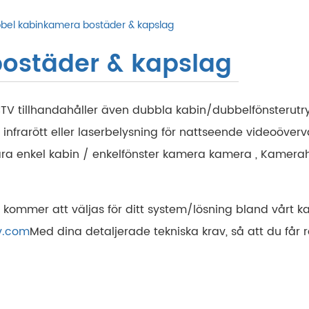
bel kabinkamera bostäder & kapslag
ostäder & kapslag
TV tillhandahåller även dubbla kabin/dubbelfönsterutry
nfrarött eller laserbelysning för nattseende videoöverv
åra enkel kabin / enkelfönster kamera kamera , Kamer
kommer att väljas för ditt system/lösning bland vårt kam
v.com
Med dina detaljerade tekniska krav, så att du får r