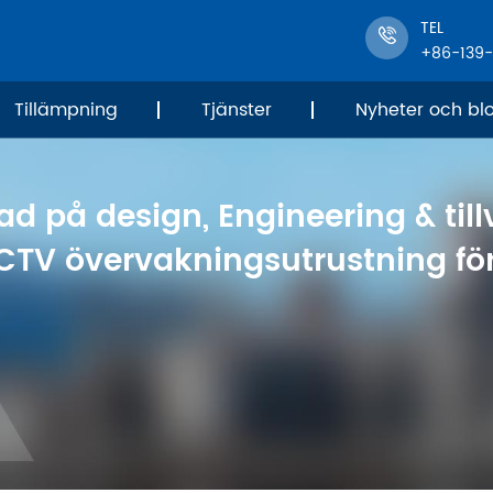
TEL
+86-139
Tillämpning
Tjänster
Nyheter och bl
ad på design, Engineering & til
CTV övervakningsutrustning för