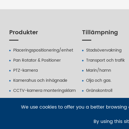
Produkter
Tillämpning
Placeringspositionering/enhet
Stadsövervakning
Pan Rotator & Positioner
Transport och trafik
PTZ-kamera
Marin/hamn
Kamerahus och inhägnade
Olja och gas.
CCTV-kamera monteringsklam
Gränskontroll
Pan Tilt Positioner ström Adaptor
Kritisk industriell infra
We use cookies to offer you a better browsing e
By using this si