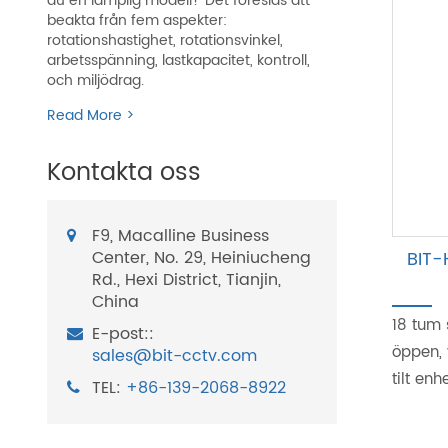
du en lämplig modell? Det föreslås att
beakta från fem aspekter:
rotationshastighet, rotationsvinkel,
arbetsspänning, lastkapacitet, kontroll,
och miljödrag.
Read More >
Kontakta oss
F9, Macalline Business
Center, No. 29, Heiniucheng
BIT-
Rd., Hexi District, Tianjin,
China
18 tum 
E-post::
öppen, 
sales@bit-cctv.com
tilt enh
TEL:
+86-139-2068-8922