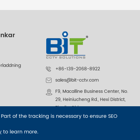
änkar
rladdning
+86-139-2068-8922
sales@bit-cctv.com
F9, Macalline Business Center, No.
29, Heiniucheng Rd., Hexi District,
Tianjin, China
formation
 Part of the tracking is necessary to ensure SEO
y
to learn more.