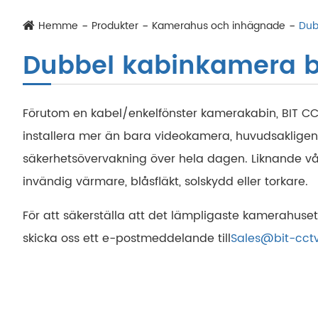
Hemme
Produkter
Kamerahus och inhägnade
Dub
Dubbel kabinkamera b
Förutom en kabel/enkelfönster kamerakabin, BIT CC
installera mer än bara videokamera, huvudsakligen i
säkerhetsövervakning över hela dagen. Liknande v
invändig värmare, blåsfläkt, solskydd eller torkare.
För att säkerställa att det lämpligaste kamerahuset 
skicka oss ett e-postmeddelande till
Sales@bit-cct