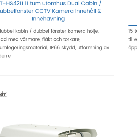
IT-HS4211 11 tum utomhus Dual Cabin /
ubbelfönster CCTV Kamera Innehåll &
Innehavning
dubbel kabin / dubbel fönster kamera hölje,
15 
rad med värmare, fläkt och torkare,
til
umlegeringsmaterial, IP66 skydd, utformning av
öpp
derre