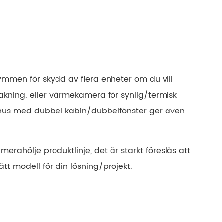
русский
português
العربية
mmen för skydd av flera enheter om du vill
tiếng việt
akning. eller värmekamera för synlig/termisk
ไทย
ahus med dubbel kabin/dubbelfönster ger även
čeština
erahölje produktlinje, det är starkt föreslås att
dansk
ätt modell för din lösning/projekt.
Svenska