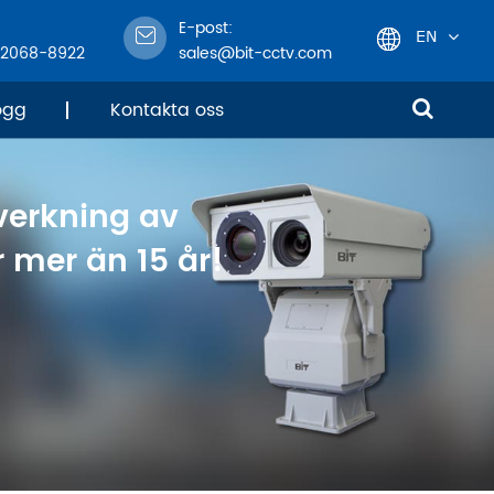
E-post:
EN
-2068-8922
sales@bit-cctv.com
English
ogg
Kontakta oss
日本語
lverkning av
한국어
 mer än 15 år!
français
Deutsch
Español
italiano