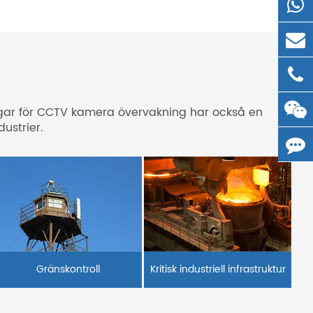
ningar för CCTV kamera övervakning har också en
ustrier.
Gränskontroll
Kritisk industriell infrastruktur