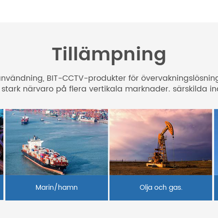
Tillämpning
män användning, BIT-CCTV-produkter för övervakningslös
stark närvaro på flera vertikala marknader. särskilda ind
Marin/hamn
Olja och gas.