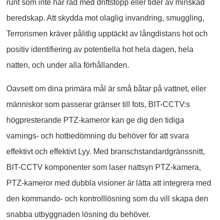
runt som inte har råd med driftstopp eller tider av minskad
beredskap. Att skydda mot olaglig invandring, smuggling,
Terrorismen kräver pålitlig upptäckt av långdistans hot och
positiv identifiering av potentiella hot hela dagen, hela
natten, och under alla förhållanden.
Oavsett om dina primära mål är små båtar på vattnet, eller
människor som passerar gränser till fots, BIT-CCTV:s
högpresterande PTZ-kameror kan ge dig den tidiga
varnings- och hotbedömning du behöver för att svara
effektivt och effektivt Lyy. Med branschstandardgränssnitt,
BIT-CCTV komponenter som laser nattsyn PTZ-kamera,
PTZ-kameror med dubbla visioner är lätta att integrera med
den kommando- och kontrolllösning som du vill skapa den
snabba utbyggnaden lösning du behöver.