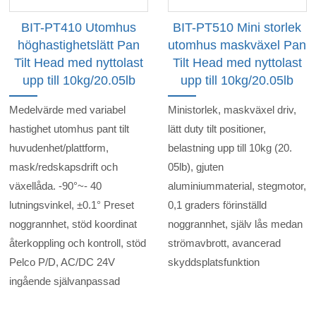
BIT-PT410 Utomhus
BIT-PT510 Mini storlek
höghastighetslätt Pan
utomhus maskväxel Pan
Tilt Head med nyttolast
Tilt Head med nyttolast
upp till 10kg/20.05lb
upp till 10kg/20.05lb
Medelvärde med variabel
Ministorlek, maskväxel driv,
hastighet utomhus pant tilt
lätt duty tilt positioner,
huvudenhet/plattform,
belastning upp till 10kg (20.
mask/redskapsdrift och
05lb), gjuten
växellåda. -90°~- 40
aluminiummaterial, stegmotor,
lutningsvinkel, ±0.1° Preset
0,1 graders förinställd
noggrannhet, stöd koordinat
noggrannhet, själv lås medan
återkoppling och kontroll, stöd
strömavbrott, avancerad
Pelco P/D, AC/DC 24V
skyddsplatsfunktion
ingående självanpassad