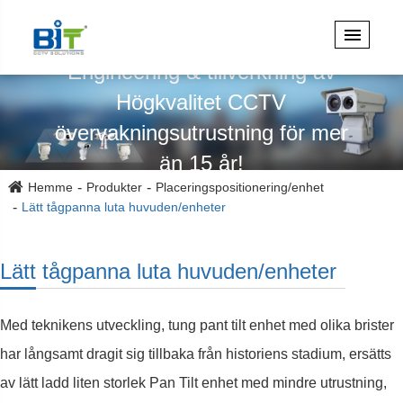
Specialiserad på design,
Engineering & tillverkning av
Högkvalitet CCTV
övervakningsutrustning för mer
än 15 år!
Hemme
Produkter
Placeringspositionering/enhet
Lätt tågpanna luta huvuden/enheter
Lätt tågpanna luta huvuden/enheter
Med teknikens utveckling, tung pant tilt enhet med olika brister
har långsamt dragit sig tillbaka från historiens stadium, ersätts
av lätt ladd liten storlek Pan Tilt enhet med mindre utrustning,