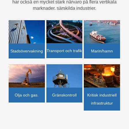
har också en mycket stark närvaro på flera vertikala
marknader. särskilda industrier.
Transport och trafik
Marin/hamn
Stadsövervakning
Olja och gas.
Gränskontroll
Kritisk industriell
infrastruktur