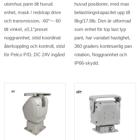
utomhus pann tilt huvud
huvud positioner, med max
enhet, mask / redskap drive
belastningskapacitet upp till
och transmission, -60°~- 60
8kg/17.6lb. Den är utformad
tilt vinkel, ±0,1°preset
som enhet för top last typ
noggrannhet, stöd koordinat
pant, har variabel hastighet,
återkoppling och kontroll, stöd
360 graders kontinuerlig pan
för Pelco P/D, DC 24V ingånd
rotation, Noggrannhet och
IP66-skydd.