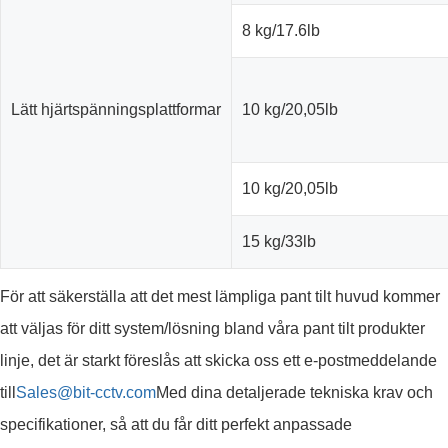
8 kg/17.6lb
Lätt hjärtspänningsplattformar
10 kg/20,05lb
10 kg/20,05lb
15 kg/33lb
För att säkerställa att det mest lämpliga pant tilt huvud kommer
att väljas för ditt system/lösning bland våra pant tilt produkter
linje, det är starkt föreslås att skicka oss ett e-postmeddelande
till
Sales@bit-cctv.com
Med dina detaljerade tekniska krav och
specifikationer, så att du får ditt perfekt anpassade