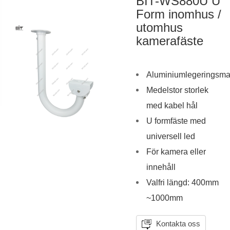
BIT-WS880U U
Form inomhus /
utomhus
kamerafäste
Aluminiumlegeringsmat
Medelstor storlek
med kabel hål
U formfäste med
universell led
För kamera eller
innehåll
Valfri längd: 400mm
~1000mm
Kontakta oss