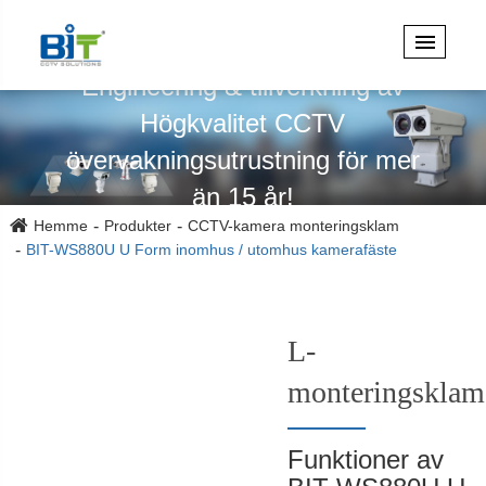
Specialiserad på design,
Engineering & tillverkning av
Högkvalitet CCTV
övervakningsutrustning för mer
än 15 år!
Hemme
Produkter
CCTV-kamera monteringsklam
BIT-WS880U U Form inomhus / utomhus kamerafäste
L-
monteringsklam
Funktioner av