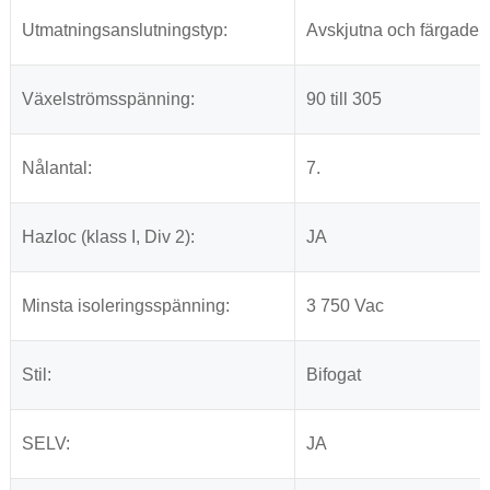
Utmatningsanslutningstyp:
Avskjutna och färgade
Växelströmsspänning:
90 till 305
Nålantal:
7.
Hazloc (klass I, Div 2):
JA
Minsta isoleringsspänning:
3 750 Vac
Stil:
Bifogat
SELV:
JA