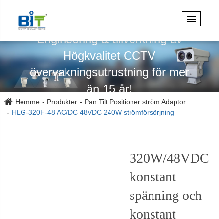
Specialiserad på design,
Engineering & tillverkning av
Högkvalitet CCTV
övervakningsutrustning för mer
än 15 år!
Hemme
Produkter
Pan Tilt Positioner ström Adaptor
HLG-320H-48 AC/DC 48VDC 240W strömförsörjning
320W/48VDC
konstant
spänning och
konstant