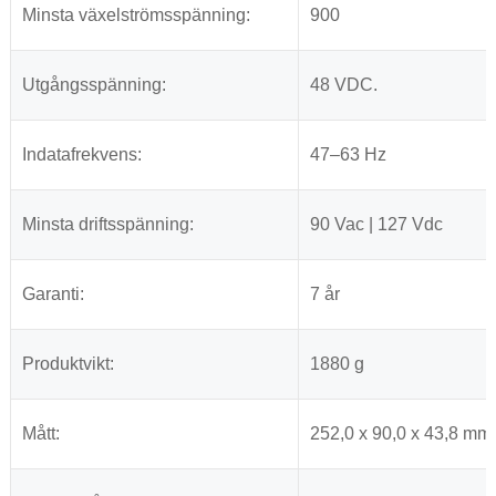
Minsta växelströmsspänning:
900
Utgångsspänning:
48 VDC.
Indatafrekvens:
47–63 Hz
Minsta driftsspänning:
90 Vac | 127 Vdc
Garanti:
7 år
Produktvikt:
1880 g
Mått:
252,0 x 90,0 x 43,8 mm