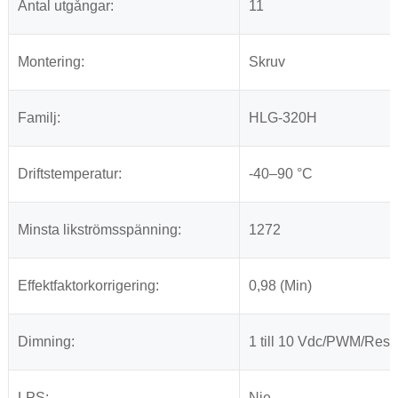
Antal utgångar:
11
Montering:
Skruv
Familj:
HLG-320H
Driftstemperatur:
-40–90 °C
Minsta likströmsspänning:
1272
Effektfaktorkorrigering:
0,98 (Min)
Dimning:
1 till 10 Vdc/PWM/Resi
LPS:
Nje