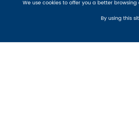
We use cookies to offer you a better browsing e
By using this si
Produkter
Tillämpning
Placeringspositionering/enhet
Stadsövervakning
Pan Rotator & Positioner
Transport och trafik
PTZ-kamera
Marin/hamn
Kamerahus och inhägnade
Olja och gas.
CCTV-kamera monteringsklam
Gränskontroll
Pan Tilt Positioner ström Adaptor
Kritisk industriell infra