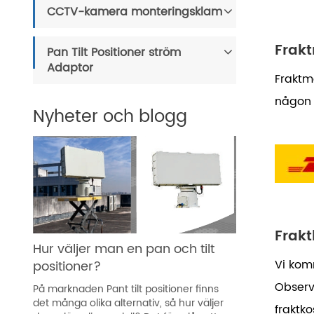
CCTV-kamera monteringsklam
Frak
Pan Tilt Positioner ström
Adaptor
Fraktme
någon 
Nyheter och blogg
Frak
Hur väljer man en pan och tilt
Vi kom
positioner?
Observ
På marknaden Pant tilt positioner finns
det många olika alternativ, så hur väljer
fraktk