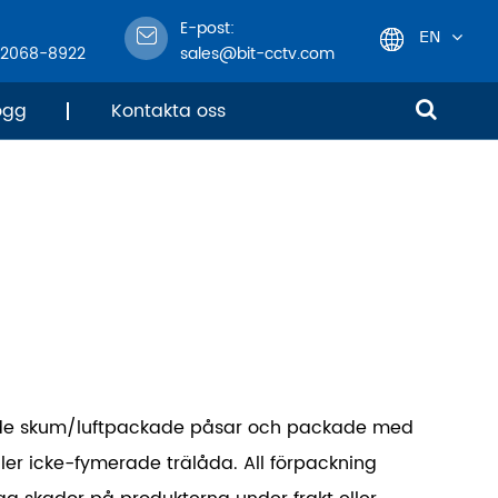
E-post:
EN
-2068-8922
sales@bit-cctv.com
English
ogg
Kontakta oss
日本語
한국어
français
Deutsch
Español
kade skum/luftpackade påsar och packade med
italiano
ler icke-fymerade trälåda. All förpackning