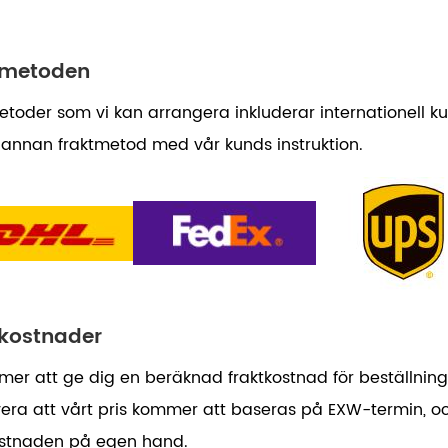
tmetoden
toder som vi kan arrangera inkluderar internationell kuri
annan fraktmetod med vår kunds instruktion.
tkostnader
mer att ge dig en beräknad fraktkostnad för beställnin
era att vårt pris kommer att baseras på EXW-termin, 
ostnaden på egen hand.