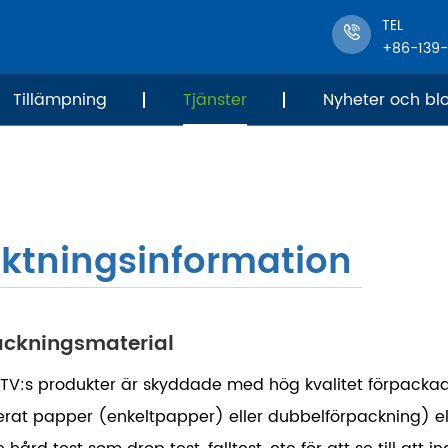
TEL
+86-139
Tillämpning
Tjänster
Nyheter och bl
aktningsinformation
ackningsmaterial
TV:s produkter är skyddade med hög kvalitet förpac
erat papper (enkeltpapper) eller dubbelförpackning) el