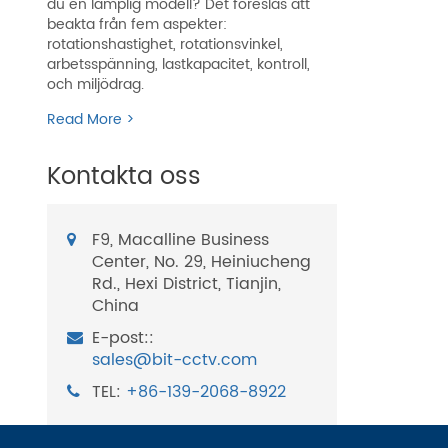
du en lämplig modell? Det föreslås att
beakta från fem aspekter:
rotationshastighet, rotationsvinkel,
arbetsspänning, lastkapacitet, kontroll,
och miljödrag.
Read More >
Kontakta oss
F9, Macalline Business
Center, No. 29, Heiniucheng
Rd., Hexi District, Tianjin,
China
E-post::
sales@bit-cctv.com
TEL:
+86-139-2068-8922