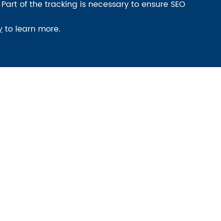
 Part of the tracking is necessary to ensure SEO
y
to learn more.
änkar
rladdning
+86-139-2068-8922
sales@bit-cctv.com
F9, Macalline Business Center, No.
29, Heiniucheng Rd., Hexi District,
Tianjin, China
formation