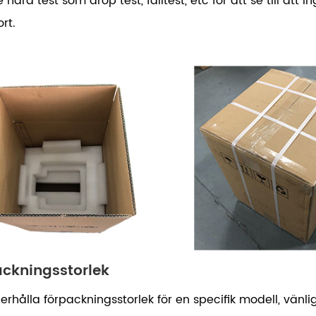
 hård test som drop test, falltest, etc för att se till att
rt.
ckningsstorlek
 erhålla förpackningsstorlek för en specifik modell, vänl