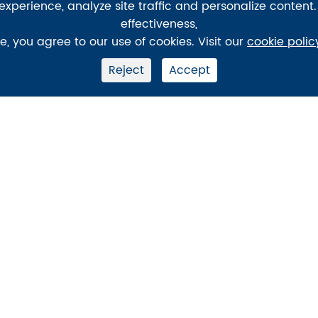
xperience, analyze site traffic and personalize content.
effectiveness,
te, you agree to our use of cookies. Visit our
cookie polic
Reject
Accept
Företag
Snabba l
Företagsprofil
Teknisk hjälp
Företag Kulturen
Dokument ne
Visa fabrik
FAQ
Företagsstruktur
VideoName
Vår historia
Garantipolicy
struktur
Fraktningsin