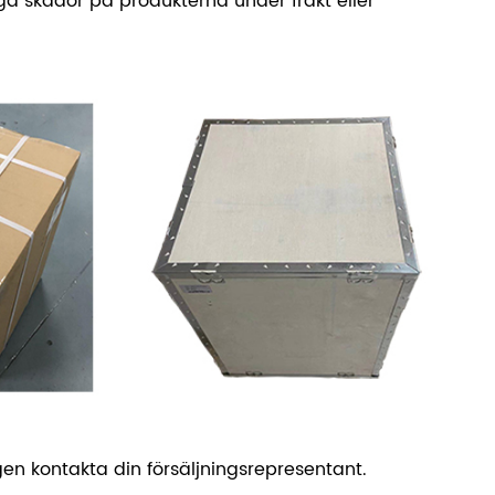
 inga skador på produkterna under frakt eller
русский
português
العربية
tiếng việt
ไทย
čeština
dansk
Svenska
igen kontakta din försäljningsrepresentant.