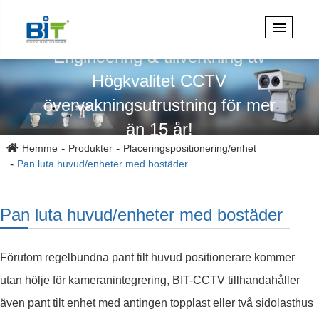
Specialiserad på design,
Engineering & tillverkning av
Högkvalitet CCTV
övervakningsutrustning för mer
än 15 år!
Hemme
Produkter
Placeringspositionering/enhet
Pan luta huvud/enheter med bostäder
Pan luta huvud/enheter med bostäder
Förutom regelbundna pant tilt huvud positionerare kommer
utan hölje för kameranintegrering, BIT-CCTV tillhandahåller
även pant tilt enhet med antingen topplast eller två sidolasthus