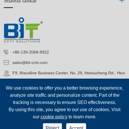
Snabba länkar
+86-139-2068-8922
sales@bit-cctv.com
F9, Macalline Business Center, No. 29, Heiniucheng Rd., Hexi
District, Tianjin, China
We use cookies to offer you a better browsing experience,
analyze site traffic and personalize content. Part of the
tracking is necessary to ensure SEO effectiveness,
By using this site, you agree to our use of cookies. Visit
our
cookie policy
to learn more.
Upphovsrätt©
Blue Icon (Tianjin) Technology Co., Ltd.
Alla
rättigheter förbehållna.
Reject
Accept