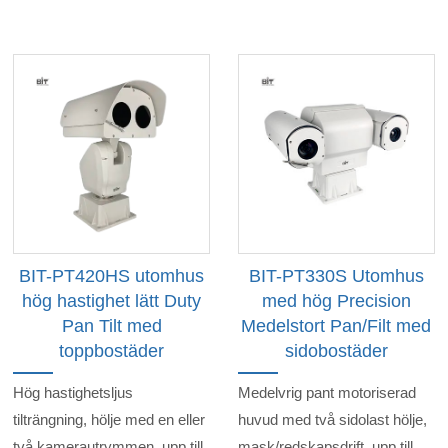
BIT-PT420HS utomhus
BIT-PT330S Utomhus
hög hastighet lätt Duty
med hög Precision
Pan Tilt med
Medelstort Pan/Filt med
toppbostäder
sidobostäder
Hög hastighetsljus
Medelvrig pant motoriserad
tilträngning, hölje med en eller
huvud med två sidolast hölje,
två kamerautrymmen, upp till
mask/redskapsdrift, upp till