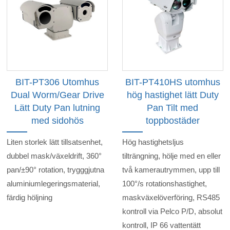
BIT-PT306 Utomhus
BIT-PT410HS utomhus
Dual Worm/Gear Drive
hög hastighet lätt Duty
Lätt Duty Pan lutning
Pan Tilt med
med sidohös
toppbostäder
Liten storlek lätt tillsatsenhet,
Hög hastighetsljus
dubbel mask/växeldrift, 360°
tilträngning, hölje med en eller
pan/±90° rotation, trygggjutna
två kamerautrymmen, upp till
aluminiumlegeringsmaterial,
100°/s rotationshastighet,
färdig höljning
maskväxelöverföring, RS485
kontroll via Pelco P/D, absolut
kontroll, IP 66 vattentätt