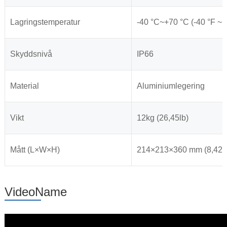
Lagringstemperatur
-40 °C~+70 °C (-40 °F ~ 
Skyddsnivå
IP66
Material
Aluminiumlegering
Vikt
12kg (26,45lb)
Mått (L×W×H)
214×213×360 mm (8,42x8
VideoName