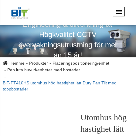
Specialiserad på design,
Engineering & tillverkning av
Högkvalitet CCTV
övervakningsutrustning för mer
än 15 år!
Hemme
Produkter
Placeringspositionering/enhet
Pan luta huvud/enheter med bostäder
BIT-PT410HS utomhus hög hastighet lätt Duty Pan Tilt med
toppbostäder
Utomhus hög
hastighet lätt