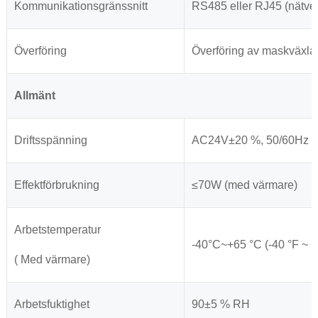
Kommunikationsgränssnitt
RS485 eller RJ45 (nätver
Överföring
Överföring av maskväxla
Allmänt
Driftsspänning
AC24V±20 %, 50/60Hz e
Effektförbrukning
≤70W (med värmare)
Arbetstemperatur
-40°C~+65 °C (-40 °F ~ 1
( Med värmare)
Arbetsfuktighet
90±5 % RH