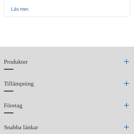
Läs mer.
Produkter
Tillämpning
Företag
Snabba länkar