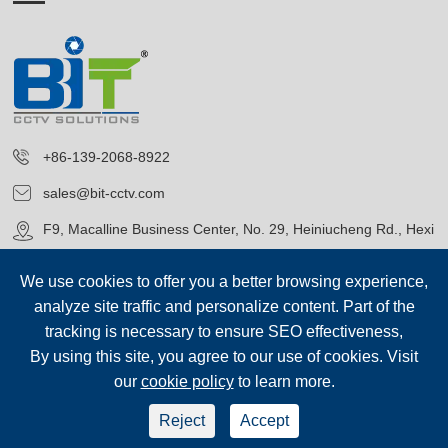
+86-139-2068-8922
sales@bit-cctv.com
F9, Macalline Business Center, No. 29, Heiniucheng Rd., Hexi
District, Tianjin, China
We use cookies to offer you a better browsing experience,
analyze site traffic and personalize content. Part of the
tracking is necessary to ensure SEO effectiveness,
By using this site, you agree to our use of cookies. Visit
our
cookie policy
to learn more.
Upphovsrätt©
Blue Icon (Tianjin) Technology Co., Ltd.
Alla
rättigheter förbehållna.
Reject
Accept
sep-footer
Webbkartan
|
Integritetspolicy