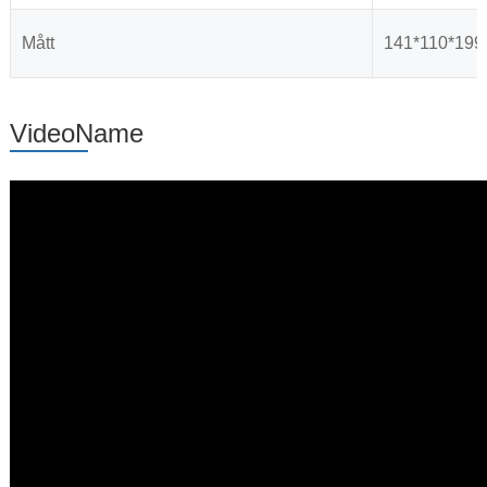
Mått
141*110*199
VideoName