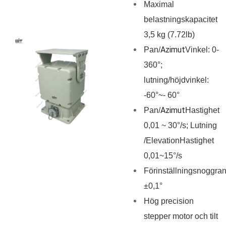
Maximal
belastningskapacitet
3,5 kg (7.72lb)
Azimut
Pan/
Vinkel: 0-
360°;
lutning/höjdvinkel:
-60°~- 60°
Azimut
Pan/
Hastighet
0,01 ~ 30°/s; Lutning
/Elevation
Hastighet
0,01~15°/s
Förinställningsnoggran
±0,1°
Hög precision
stepper motor och tilt