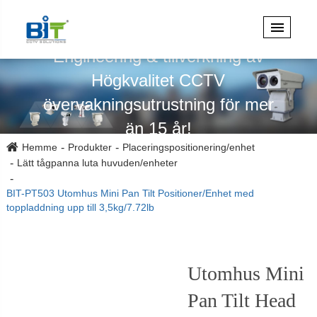
Specialiserad på design,
Engineering & tillverkning av
Högkvalitet CCTV
övervakningsutrustning för mer
än 15 år!
Hemme
Produkter
Placeringspositionering/enhet
Lätt tågpanna luta huvuden/enheter
BIT-PT503 Utomhus Mini Pan Tilt Positioner/Enhet med
toppladdning upp till 3,5kg/7.72lb
Utomhus Mini
Pan Tilt Head