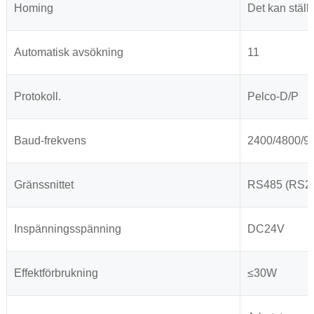
Homing
Det kan ställ
Automatisk avsökning
11
Protokoll.
Pelco-D/P
Baud-frekvens
2400/4800/9
Gränssnittet
RS485 (RS232
Inspänningsspänning
DC24V
Effektförbrukning
≤30W