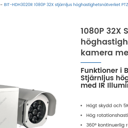
BIT-HDH3020R 1080P 32X stjärnljus höghastighetsnätverket PT
1080P 32X S
höghastigh
kamera med
Funktioner i
Stjärnljus h
med IR Illumi
Högt skydd och 5M
Hög rotationshasti
360° kontinuerlig r