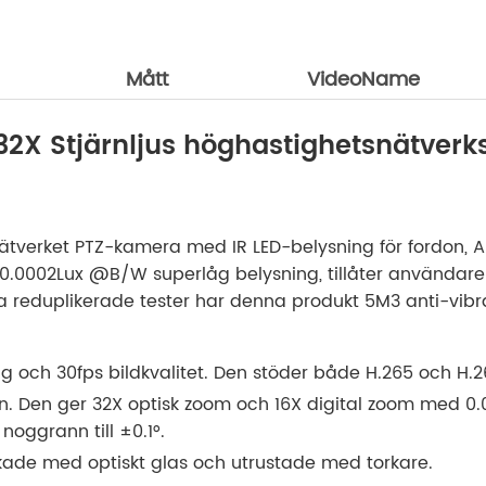
Mått
VideoName
32X Stjärnljus höghastighetsnätver
nätverket PTZ-kamera med IR LED-belysning för fordon,
 0.0002Lux @B/W superlåg belysning, tillåter användare
ra reduplikerade tester har denna produkt 5M3 anti-vibra
g och 30fps bildkvalitet. Den stöder både H.265 och H
ion. Den ger 32X optisk zoom och 16X digital zoom med
noggrann till ±0.1°.
rkade med optiskt glas och utrustade med torkare.