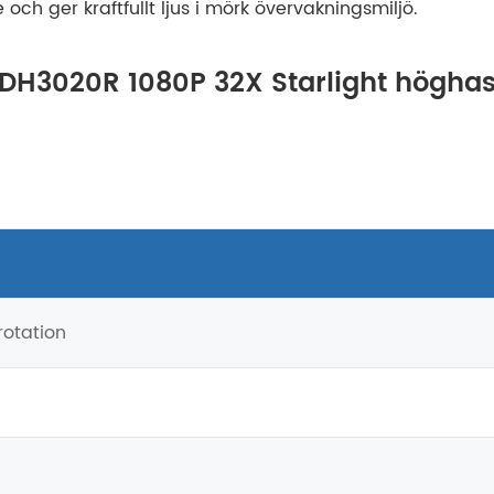
h ger kraftfullt ljus i mörk övervakningsmiljö.
-HDH3020R 1080P 32X Starlight högh
rotation