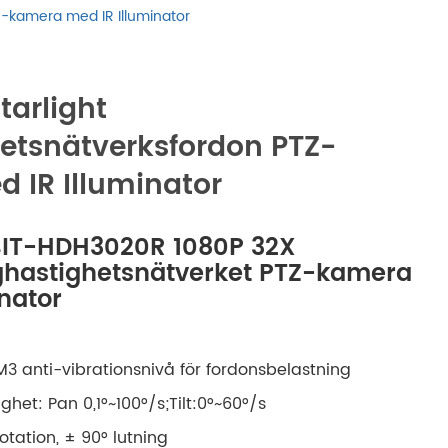
русский
Z-kamera med IR Illuminator
português
tarlight
العربية
etsnätverksfordon PTZ-
tiếng việt
 IR Illuminator
ไทย
 BIT-HDH3020R 1080P 32X
öghastighetsnätverket PTZ-kamera
čeština
nator
dansk
3 anti-vibrationsnivå för fordonsbelastning
Svenska
ghet: Pan 0,1°~100°/s;Tilt:0°~60°/s
otation, ± 90° lutning