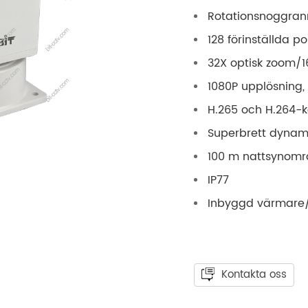
Rotationsnoggrann
128 förinställda po
32X optisk zoom/1
1080P upplösning,
H.265 och H.264-
Superbrett dynam
100 m nattsynomr
IP77
Inbyggd värmare/b
Kontakta oss