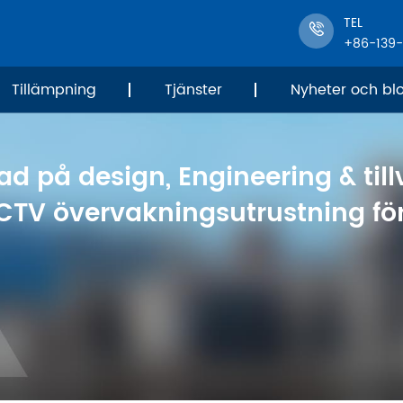
TEL
+86-139
Tillämpning
Tjänster
Nyheter och bl
ad på design, Engineering & til
CTV övervakningsutrustning för