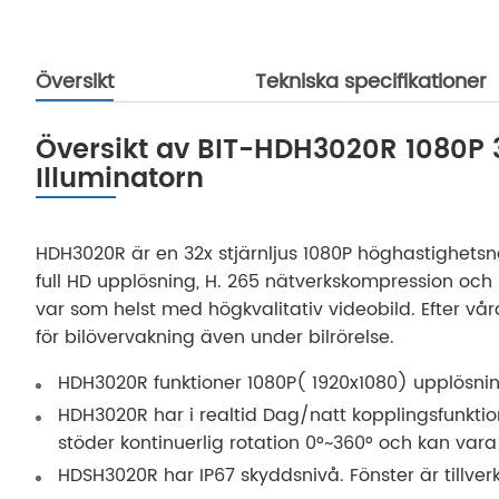
Översikt
Tekniska specifikationer
Översikt av BIT-HDH3020R 1080P 
Illuminatorn
HDH3020R är en 32x stjärnljus 1080P höghastighets
full HD upplösning, H. 265 nätverkskompression och
var som helst med högkvalitativ videobild. Efter vå
för bilövervakning även under bilrörelse.
HDH3020R funktioner 1080P( 1920x1080) upplösnin
HDH3020R har i realtid Dag/natt kopplingsfunkt
stöder kontinuerlig rotation 0°~360° och kan vara 
HDSH3020R har IP67 skyddsnivå. Fönster är tillve