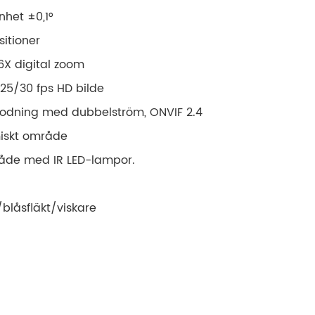
het ±0,1°
sitioner
6X digital zoom
 25/30 fps HD bilde
kodning med dubbelström, ONVIF 2.4
iskt område
åde med IR LED-lampor.
låsfläkt/viskare