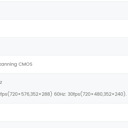
 skanning CMOS
z
5fps(720×576,352×288) 60Hz: 30fps(720×480,352×240).