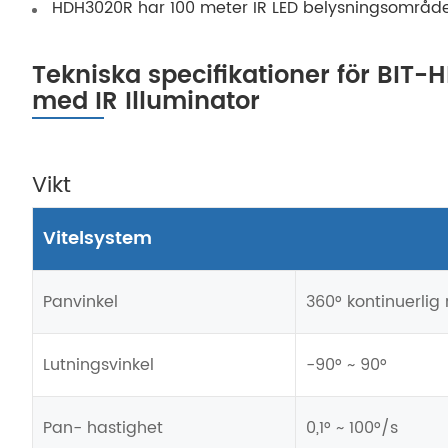
HDH3020R har 100 meter IR LED belysningsområde oc
Tekniska specifikationer för BIT
med IR Illuminator
Vikt
Vitelsystem
Panvinkel
360° kontinuerlig 
Lutningsvinkel
-90° ~ 90°
Pan- hastighet
0,1° ~ 100°/s