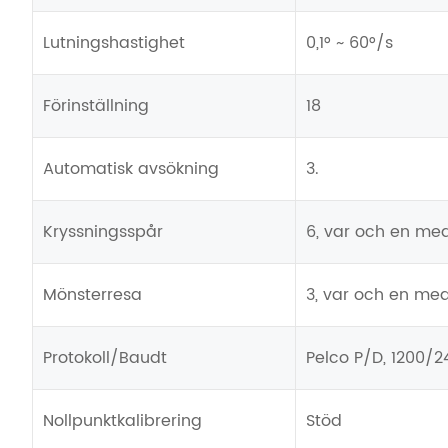
Lutningshastighet
0,1° ~ 60°/s
Förinställning
18
Automatisk avsökning
3.
Kryssningsspår
6, var och en med 
Mönsterresa
3, var och en me
Protokoll/Baudt
Pelco P/D, 1200/
Nollpunktkalibrering
Stöd