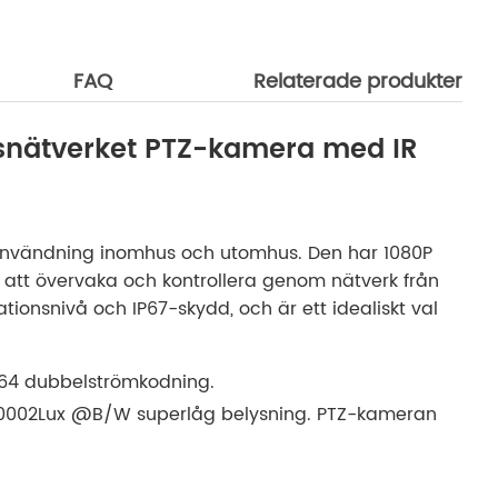
FAQ
Relaterade produkter
ksnätverket PTZ-kamera med IR
 Användning inomhus och utomhus. Den har 1080P
 att övervaka och kontrollera genom nätverk från
tionsnivå och IP67-skydd, och är ett idealiskt val
.264 dubbelströmkodning.
 0.0002Lux @B/W superlåg belysning. PTZ-kameran