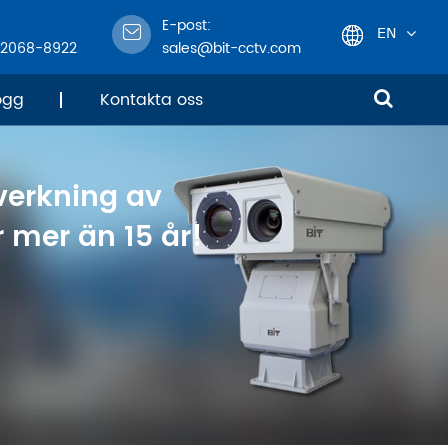
E-post:
EN
-2068-8922
sales@bit-cctv.com
English
ogg
Kontakta oss
日本語
lverkning av
한국어
 mer än 15 år!
français
Deutsch
Español
italiano