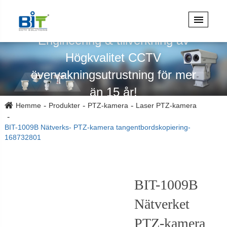
Specialiserad på design,
Engineering & tillverkning av
Högkvalitet CCTV
övervakningsutrustning för mer
än 15 år!
Hemme
Produkter
PTZ-kamera
Laser PTZ-kamera
BIT-1009B Nätverks- PTZ-kamera tangentbordskopiering-
168732801
BIT-1009B
Nätverket
PTZ-kamera