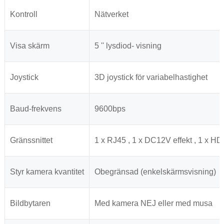
Kontroll
Nätverket
Visa skärm
5 '' lysdiod- visning
Joystick
3D joystick för variabelhastighet
Baud-frekvens
9600bps
Gränssnittet
1 x RJ45 , 1 x DC12V effekt , 1 x H
Styr kamera kvantitet
Obegränsad (enkelskärmsvisning)
Bildbytaren
Med kamera NEJ eller med musa