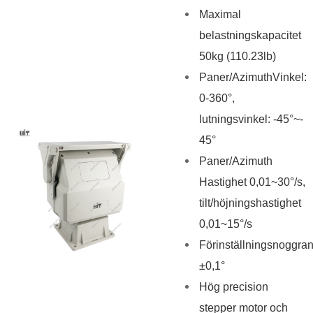
Maximal
belastningskapacitet
50kg (110.23lb)
Paner
/Azimuth
Vinkel:
0-360°,
lutningsvinkel: -45°~-
45°
Paner
/Azimuth
Hastighet 0,01~30°/s,
tilt/höjningshastighet
0,01~15°/s
Förinställningsnoggran
±0,1°
Hög precision
stepper motor och