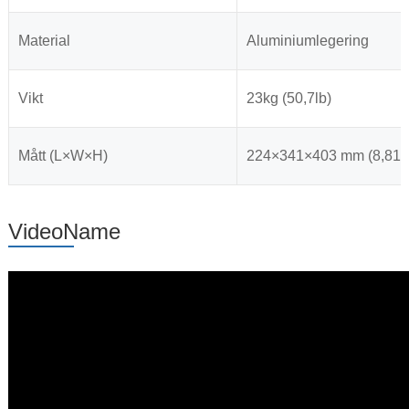
Material
Aluminiumlegering
Vikt
23kg (50,7lb)
Mått (L×W×H)
224×341×403 mm (8,81x
VideoName