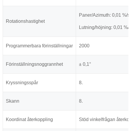
Paner
/Azimuth
: 0,01 %/s
Rotationshastighet
Lutning/höjning: 0,01 %/s
Programmerbara förinställningar
2000
Förinställningsnoggrannhet
± 0,1°
Kryssningsspår
8.
Skann
8.
Koordinat återkoppling
Stöd vinkelfrågan återkopp