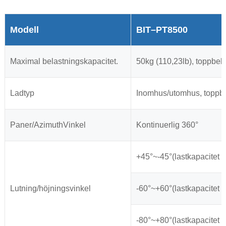
Modell
BIT–PT8500
Maximal belastningskapacitet.
50kg (110,23lb), toppbel
Ladtyp
Inomhus/utomhus, toppbe
Paner
/Azimuth
Vinkel
Kontinuerlig 360°
+45°~-45°(lastkapacitet 5
Lutning/höjningsvinkel
-60°~+60°(lastkapacitet 
-80°~+80°(lastkapacitet 