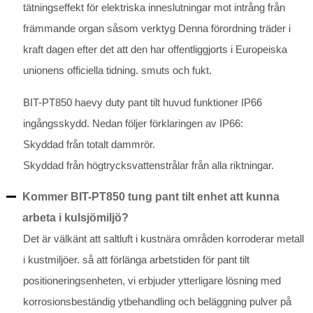
tätningseffekt för elektriska inneslutningar mot intrång från
främmande organ såsom verktyg Denna förordning träder i
kraft dagen efter det att den har offentliggjorts i Europeiska
unionens officiella tidning. smuts och fukt.
BIT-PT850 haevy duty pant tilt huvud funktioner IP66
ingångsskydd. Nedan följer förklaringen av IP66:
Skyddad från totalt dammrör.
Skyddad från högtrycksvattenstrålar från alla riktningar.
Kommer BIT-PT850 tung pant tilt enhet att kunna
arbeta i kulsjömiljö?
Det är välkänt att saltluft i kustnära områden korroderar metall
i kustmiljöer. så att förlänga arbetstiden för pant tilt
positioneringsenheten, vi erbjuder ytterligare lösning med
korrosionsbeständig ytbehandling och beläggning pulver på