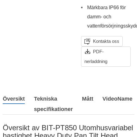
Märkbara IP66 för
damm- och
vattenförsörjningsskyd
Kontakta oss
PDF-
nerladdning
Översikt
Tekniska
Mått
VideoName
specifikationer
Översikt av BIT-PT850 Utomhusvariabel
hastighet Heavy Duty Pan Tilt Head