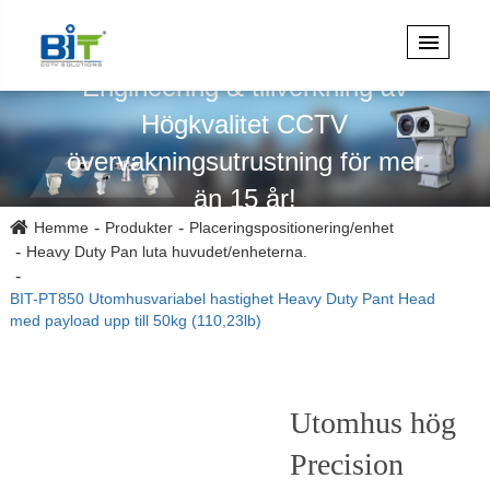
Specialiserad på design,
Engineering & tillverkning av
Högkvalitet CCTV
övervakningsutrustning för mer
än 15 år!
Hemme
Produkter
Placeringspositionering/enhet
Heavy Duty Pan luta huvudet/enheterna.
BIT-PT850 Utomhusvariabel hastighet Heavy Duty Pant Head
med payload upp till 50kg (110,23lb)
Utomhus hög
Precision