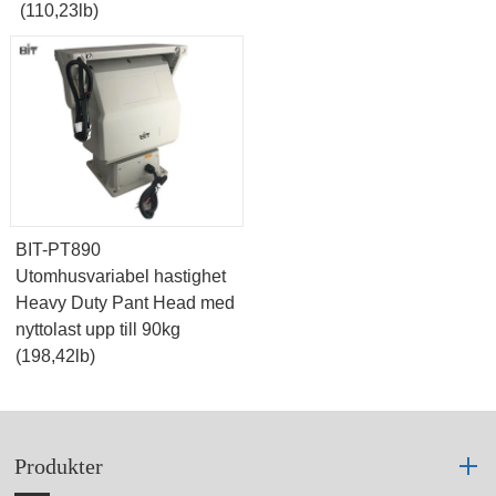
(110,23lb)
BIT-PT890
Utomhusvariabel hastighet
Heavy Duty Pant Head med
nyttolast upp till 90kg
(198,42lb)
Produkter