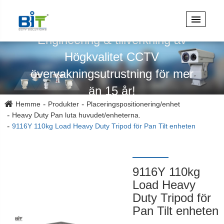
Specialiserad på design,
Engineering & tillverkning av
Högkvalitet CCTV
övervakningsutrustning för mer
än 15 år!
Hemme
Produkter
Placeringspositionering/enhet
Heavy Duty Pan luta huvudet/enheterna.
9116Y 110kg Load Heavy Duty Tripod för Pan Tilt enheten
9116Y 110kg
Load Heavy
Duty Tripod för
Pan Tilt enheten