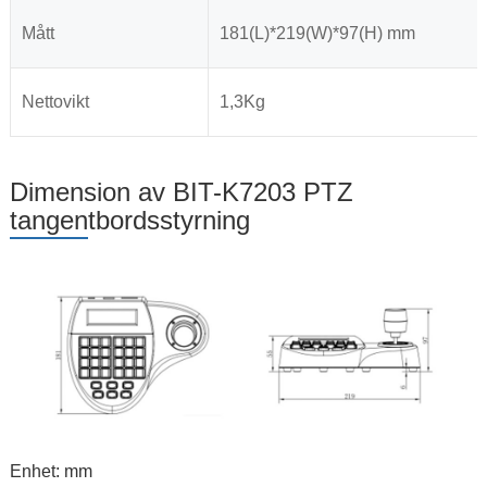
Mått
181(L)*219(W)*97(H) mm
Nettovikt
1,3Kg
Dimension av BIT-K7203 PTZ
tangentbordsstyrning
Enhet: mm