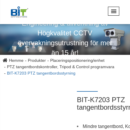
Specialiserad på design,
Engineering & tillverkning av
Högkvalitet CCTV
övervakningsutrustning för mer
än 15 år!
Hemme
Produkter
Placeringspositionering/enhet
PTZ tangentbordskontroller, Tripod & Control programvara
BIT-K7203 PTZ tangentbordsstyrning
BIT-K7203 PTZ
tangentbordsstyr
Mindre tangentbord, Kon