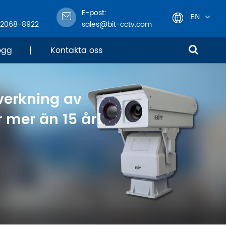
E-post:
EN
-2068-8922
sales@bit-cctv.com
English
ogg
Kontakta oss
日本語
lverkning av
한국어
 mer än 15 år!
français
Deutsch
Español
italiano