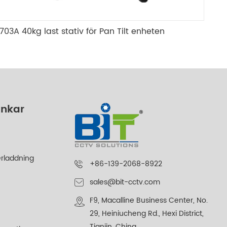
703A 40kg last stativ för Pan Tilt enheten
änkar
rladdning
+86-139-2068-8922
sales@bit-cctv.com
F9, Macalline Business Center, No.
29, Heiniucheng Rd., Hexi District,
Tianjin, China