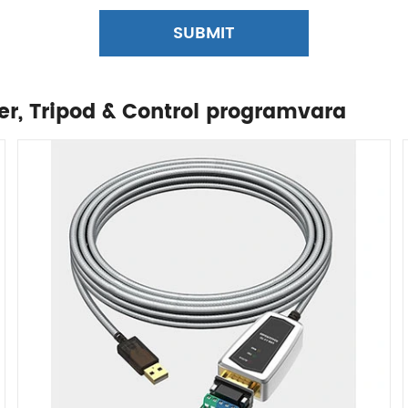
SUBMIT
er, Tripod & Control programvara