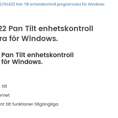
русский
/RS422 Pan Tilt enhetskontroll programvara för Windows.
português
 Pan Tilt enhetskontroll
العربية
a för Windows.
tiếng việt
an Tilt enhetskontroll
ไทย
för Windows.
čeština
dansk
tilt
temet
Svenska
nt tilt funktioner tillgängliga