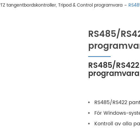
PTZ tangentbordskontroller, Tripod & Control programvara
RS485
RS485/RS422
programvar
RS485/RS422 P
programvara 
RS485/RS422 pant 
För Windows-sys
Kontroll av alla pa