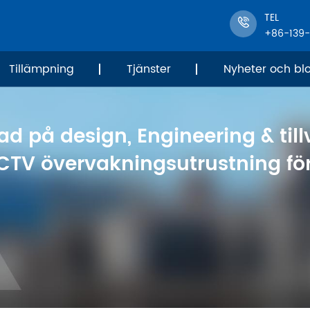
TEL
+86-139
Tillämpning
Tjänster
Nyheter och bl
ad på design, Engineering & til
CTV övervakningsutrustning för