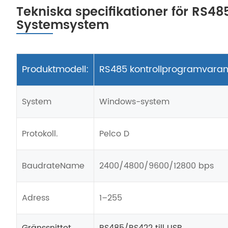
Tekniska specifikationer för RS4
Systemsystem
Produktmodell:
RS485 kontrollprogramvara
System
Windows-system
Protokoll.
Pelco D
BaudrateName
2400/4800/9600/12800 bps
Adress
1–255
Gränssnittet
RS485/RS422 till USB